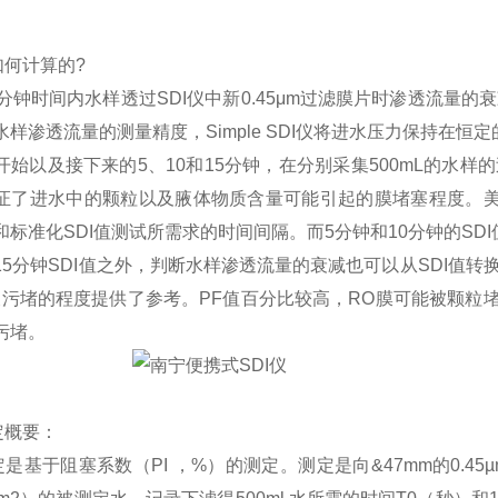
如何计算的?
分钟时间内水样透过SDI仪中新0.45μm过滤膜片时渗透流量的衰减
样渗透流量的测量精度，Simple SDI仪将进水压力保持在恒定的3
开始以及接下来的5、10和15分钟，在分别采集500mL的水样
证了进水中的颗粒以及腋体物质含量可能引起的膜堵塞程度。美国材料
标准化SDI值测试所需求的时间间隔。而5分钟和10分钟的SDI值
15分钟SDI值之外，判断水样渗透流量的衰减也可以从SDI值转
被污堵的程度提供了参考。PF值百分比较高，RO膜可能被颗粒堵
污堵。
定概要：
测定是基于阻塞系数（PI ，%）的测定。测定是向&47mm的0.4