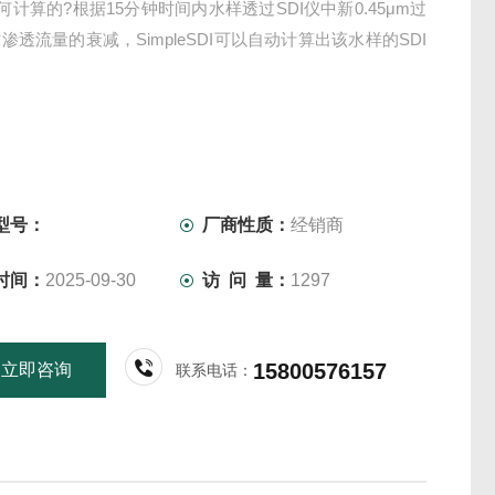
如何计算的?根据15分钟时间内水样透过SDI仪中新0.45μm过
渗透流量的衰减，SimpleSDI可以自动计算出该水样的SDI
型号：
厂商性质：
经销商
时间：
2025-09-30
访 问 量：
1297
15800576157
立即咨询
联系电话：