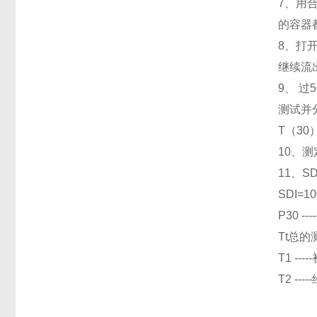
7、用
的容器
8、打
继续流
9、 
测试并
T（3
10、
11、
SDI=10
P30 
Tt总的
T1 -
T2 -