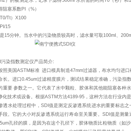
g/cm2）的被测定水，记录下滤得500ml 水所需的时间T0（秒）和
得阻塞系数PI（%）
T0/Tt）X100
PI/15
 是15分钟。当水中的污染物质较高时，滤水量可取100ml、200m
DI污染指数测定仪产品简介:
照美国ASTM标准 进口模具制造47mm过滤器，布水均匀进
长。进口0.45um过滤精度膜片，测试结果稳定准确，污染指数（SDI
的重要 参数之一。它代表了水中颗粒、胶体和其他能阻塞各种水
净化技术或设备。根据ASTM方法4189-95，这种方法在行业内
透水处理过程中，SDI值是测定反渗透系统进水的重要标志之
手段。它的大小对反渗透系统运行寿命至关重要。SDI值是测量通过
.45um孔径的膜，是因为在这个孔径下，胶体物质比粒物质（如