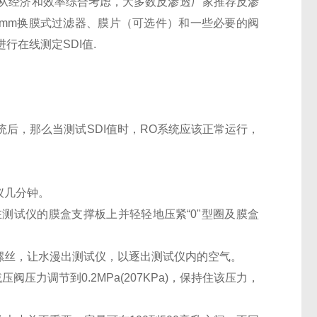
小。从经济和效率综合考虑，大多数反渗透厂家推荐反渗
47mm换膜式过滤器、膜片（可选件）和一些必要的阀
在线测定SDI值.
统后，那么当测试SDI值时，RO系统应该正常运行，
仪几分钟。
在测试仪的膜盒支撑板上并轻轻地压紧“0"型圈及膜盒
螺丝，让水漫出测试仪，以逐出测试仪内的空气。
力调节到0.2MPa(207KPa)，保持住该压力，