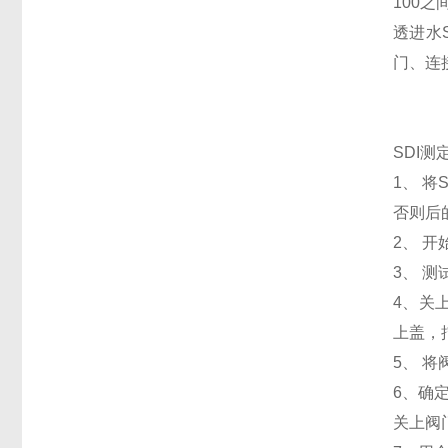
100
透进水
门、连
SDI测
1、 
否则后
2、 开
3、 
4、关
上盖，
5、 
6、确
关上阀