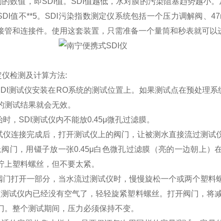
之间的数值，即SDI值。SDI值越低，水对膜的污染阻塞趋势越
SDI值不**5。SDI污染指数测定仪系统包括一个压力调解阀、
接管和连接件。使用这套装置，只需准备一个量筒和秒表就可以进行
定仪检测及计算方法:
将SDI测试仪安装在RO系统的测试位置上。如果测试点在预处理系
的测试结果就会无效。
始时，SDI测试仪内不能放0.45μ微孔过滤膜。
测试仪连接完成后，打开测试仪上的阀门，让被测水直接流过测试
上阀门，用镊子放一张0.45μ白色微孔过滤膜（亮的一边朝上）
拧上塑料螺丝，但不要太紧。
将阀门打开一部分，当水流过测试仪时，慢慢旋松一个或两个塑料
定测试仪内已经没有空气了，轻轻旋紧塑料螺丝。打开阀门，将减压阀压
门。整个测试期间，压力必须保持不变。