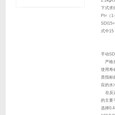
2.1k
确保无菌性？
下式求
PI=（1-
SDI15=
式中15
手动S
严格按
使用寿命
质指标
应的水
在反渗
的主要
选择0