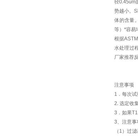
径0.45
势越小。
体的含量。
等）*容易
根据AST
水处理过
厂家推荐反渗
注意事项
1．每次试
2. 选定
3．如果T
3、注意事
（1）过滤