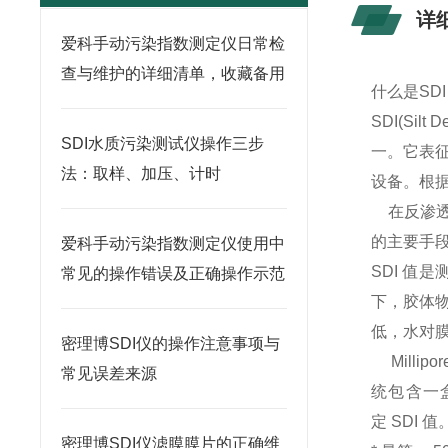
详
爱科手动污染指数测定仪日常检
查与维护的详细清单，收藏备用
什么是SDI
SDI(Sil
SDI水质污染测试仪操作三步
一。它表征
法：取样、加压、计时
设备。根据
在反渗透
的主要手
爱科手动污染指数测定仪使用中
SDI 值是
常见的操作错误及正确操作示范
下，胶体物
低，水对膜
密理博SDI仪的操作注意事项与
Milli
常见误差来源
统包含一
定 SDI 值
密理博SDI仪滤膜膜片的正确维