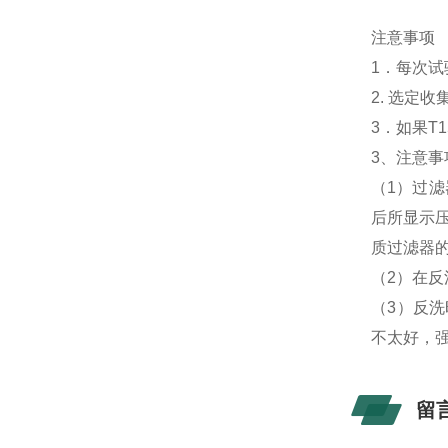
注意事项
1．每次试
2. 选定
3．如果T
3、注意事
（1）过滤
后所显示压
质过滤器
（2）在反
（3）反洗
不太好，
留