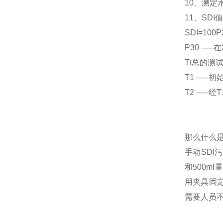
10、测定
11、SD
SDI=100P3
P30 --
Tt总的测
T1 ---
T2 ---
那么什么是
手动SD
和500m
用夹具固
需要人员不