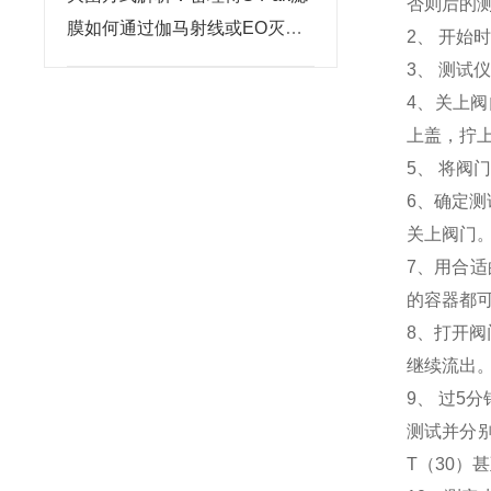
否则后的
膜如何通过伽马射线或EO灭菌
2、 开始
确保无菌性？
3、 测
4、关上阀
上盖，拧
5、 将
6、确定测
关上阀门
7、用合适
的容器都
8、打开阀
继续流出
9、 过5
测试并分别
T（30）