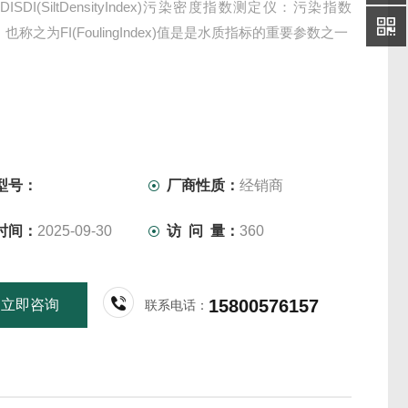
ISDI(SiltDensityIndex)污染密度指数测定仪：污染指数
值，也称之为FI(FoulingIndex)值是是水质指标的重要参数之一
型号：
厂商性质：
经销商
时间：
2025-09-30
访 问 量：
360
15800576157
立即咨询
联系电话：