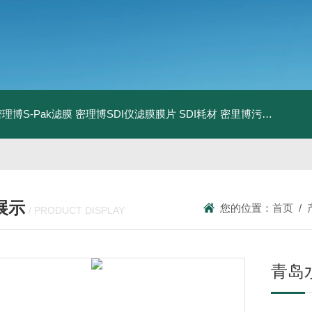
0密理博S-Pak滤膜
密理博SDI仪滤膜膜片
SDI耗材
密里博污染指数测定仪
展示
您的位置：
首页
/
/ PRODUCT DISPLAY
青岛水