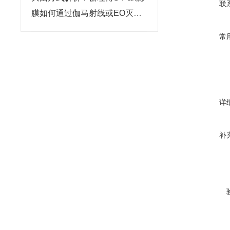
联
膜如何通过伽马射线或EO灭菌
确保无菌性？
常
详
补