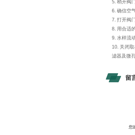
5. 稍开
6. 确信
7. 打开
8. 用合
9. 水样
10. 
滤器及微
留
您