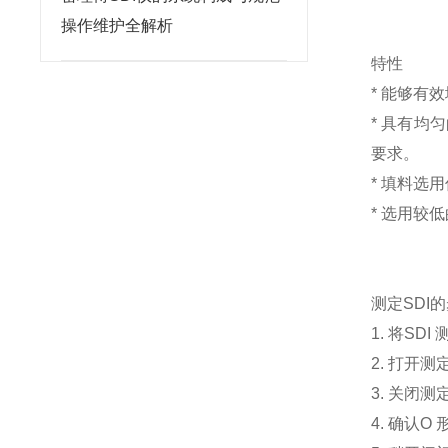
操作维护全解析
特性
* 能够
* 具有均
要求。
* 填料选
* 选用较
测定SDI
1. 将S
2. 打开
3. 关闭
4. 确认