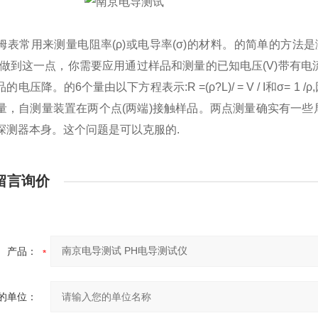
姆表常用来测量电阻率(ρ)或电导率(σ)的材料。的简单的方法是
。要做到这一点，你需要应用通过样品和测量的已知电压(V)带有电
电压降。的6个量由以下方程表示:R =(ρ?L)/ = V / I和σ= 1 /ρ,
量，自测量装置在两个点(两端)接触样品。两点测量确实有一
探测器本身。这个问题是可以克服的.
留言询价
产品：
的单位：