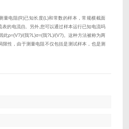
测量电阻(R)已知长度(L)和常数的样本，常规横截面
流表的电流(I)。另外,您可以通过样本运行已知电流吗
因此ρ=(V?)/(我?L)σ=(我?L)/(V?)。这种方法被称为两
些局限性，由于测量电阻不仅包括是测试样本，也是测