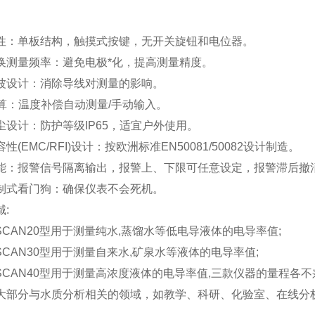
性：单板结构，触摸式按键，无开关旋钮和电位器。
换测量频率：避免电极*化，提高测量精度。
波设计：消除导线对测量的影响。
折算：温度补偿自动测量/手动输入。
尘设计：防护等级IP65，适宜户外使用。
性(EMC/RFI)设计：按欧洲标准EN50081/50082设计制造。
能：报警信号隔离输出，报警上、下限可任意设定，报警滞后撤
制式看门狗：确保仪表不会死机。
:
NSCAN20型用于测量纯水,蒸馏水等低电导液体的电导率值;
SCAN30型用于测量自来水,矿泉水等液体的电导率值;
NSCAN40型用于测量高浓度液体的电导率值,三款仪器的量程各
大部分与水质分析相关的领域，如教学、科研、化验室、在线分