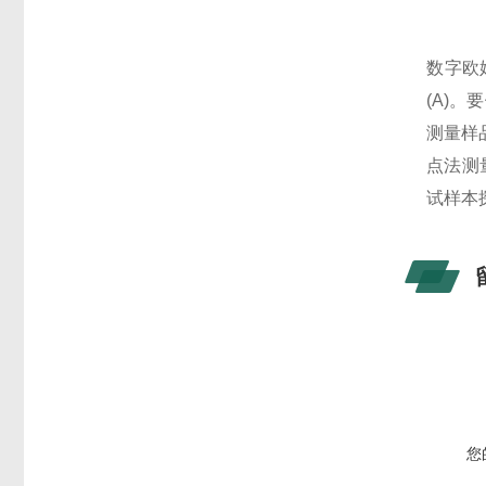
数字欧
(A)
测量样品的
点法测
试样本
您