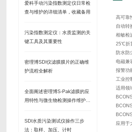
爱科手动污染指数测定仪日常检
查与维护的详细清单，收藏备用
高可靠
自动转
污染指数测定仪：水质监测的关
相敏检
键工具及其重要性
25℃
防水防
电磁兼容
密理博SDI仪滤膜膜片的正确维
报警功
护流程全解析
工业控
适用领域
全面阐述密理博S-Pak滤膜的应
BCO
用特性与微生物检测操作维护指
BCON
南
BCO
SDI水质污染测试仪操作三步
应用于
法：取样、加压、计时