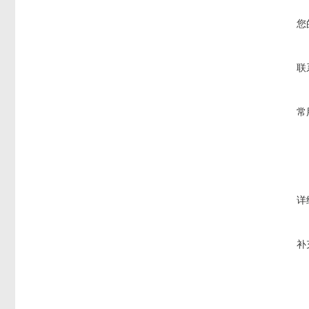
您
联
常
详
补