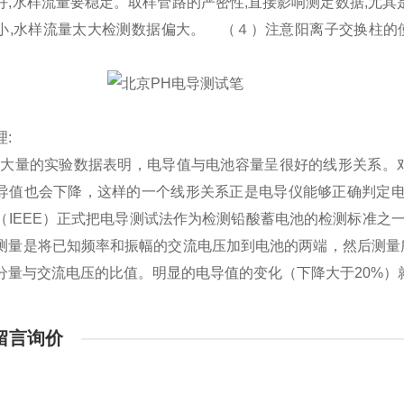
好,水样流量要稳定。取样管路的严密性,直接影响测定数据,尤
小,水样流量太大检测数据偏大。 （４）注意阳离子交换柱的使
:
上大量的实验数据表明，电导值与电池容量呈很好的线形关系。
导值也会下降，这样的一个线形关系正是电导仪能够正确判定电
（IEEE）正式把电导测试法作为检测铅酸蓄电池的检测标准之一，在I
测量是将已知频率和振幅的交流电压加到电池的两端，然后测量
分量与交流电压的比值。明显的电导值的变化（下降大于20%）
留言询价