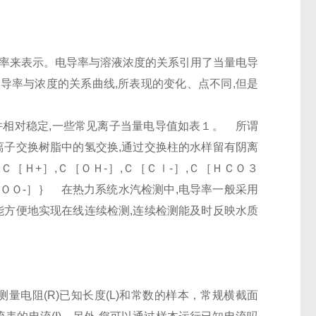
导率来表示。电导率与溶液浓度的关系引用了当量电导
电导率与浓度的关系曲线,所表现的变化、点不同,但是
,并相对稳定,一些常见离子当量电导值如表１。 所谓
离子交换树脂中的氢交换,通过交换柱的水样留有阴离
［Ｈ+］,Ｃ［ＯＨ-］,Ｃ［Ｃｌ-］,Ｃ［ＨＣＯ３
ＣＯＯ-］｝ 在热力系统水汽检测中,电导率一般采用
能方便地实现在线连续检测,连续检测能及时反映水质
测量电阻(R)已知长度(L)和常数的样本，常规横截面