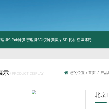
0密理博S-Pak滤膜
密理博SDI仪滤膜膜片
SDI耗材
密里博污染指数测定仪
展示
您的位置：
首页
/
产品
/ PRODUCT DISPLAY
北京