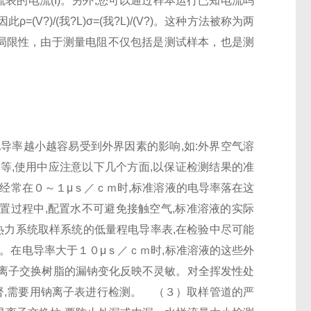
流表的电流(I)。另外,您可以通过样本运行已知电流吗
因此ρ=(V?)/(我?L)σ=(我?L)/(V?)。这种方法被称为两
些局限性，由于测量电阻不仅包括是测试样本，也是测
电导率越小越容易受到外界因素的影响,如:外界空气溶
等,使用中应注意以下几个方面,以保证检测结果的准
经常在０～１μｓ／ｃｍ时,标准溶液的电导率落在这
配置过程中,配置水不可避免接触空气,标准溶液的实际
热力系统取样系统的低量程电导率表,在检验中尽可能
。在电导率大于１０μｓ／ｃｍ时,标准溶液的这些外
离子交换树脂的漏钠变化反映不灵敏。对全挥发性处
督,需要用钠离子表进行检测。 （３）取样管道的严