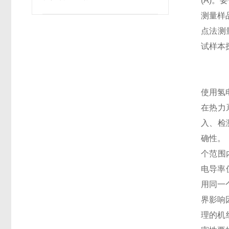
(A)
确保无菌性？
测量样品的
点法测
试样本
使用氢
在热力
入、检
确性。
个范围
电导率
用同一
界影响
理的机