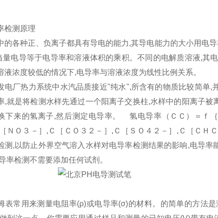
率检测原理
中的各种正、负离子都具有导电的能力,其导电能力的大小用电
,当量电导等于电导率和溶液体积的乘积。不同的电解质溶液,其
溶液浓度较低的情况下,电导率与溶液浓度为线性比例关系。
发电厂热力系统中水汽品质接近"纯水",所含有的物质比较简单
率,就是将检测水样先通过一个阳离子交换柱,水样中的阳离子被
换下来的氢离子,然后测定电导率。 氢电导率（ＣＣ）＝ｆ｛Ｃ
Ｃ［ＮＯ３－］,Ｃ［ＣＯ３２－］,Ｃ［ＳＯ４２－］,Ｃ［ＣＨ
检测,以防止外界空气溶入水样对电导率检测结果的影响,电导率
电导率检测不需要添加任何试剂。
姆表常用来测量电阻率(ρ)或电导率(σ)的材料。的简单的方法是