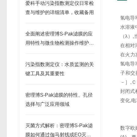
爱科手动污染指数测定仪日常检
查与维护的详细清单，收藏备用
氢电导
水溶液
全面阐述密理博S-Pak滤膜的应
（λ）
用特性与微生物检测操作维护指
在相对
南
在火力
氢电导
污染指数测定仪：水质监测的关
子和交
键工具及其重要性
－］,
封闭式
密理博S-Pak滤膜的特性、孔径
变化,
选择与广泛应用领域
灭菌方式解析：密理博S-Pak滤
数字欧
膜如何通过伽马射线或EO灭菌