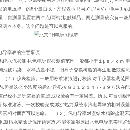
。要做到这一点，你需要应用通过样品和测量的已知电压(V)带有电
电压降。的6个量由以下方程表示:R =(ρ?L)/ = V / I和σ= 1 /ρ,
量，自测量装置在两个点(两端)接触样品。两点测量确实有一
探测器本身。这个问题是可以克服的.
电导率表的注意事项
系统水汽检测中,氢电导仪检测值范围一般都小于１μｓ／ｃｍ,
测池被污染、水样流量不稳、阳离子交换树脂的再生度低或偏流
 （１）仪表检验。一般用标准溶液进行校验,对于仪器检测范围
内,但是这么小浓度的标准溶液,按ＧＢ１２１４７-８９方法在
值已经不是所需要的值,造成校验会有一定误差。所以,每台机组
个标准溶液、一次校验完成,减少热力系统水汽电导率的相对误差
因素相对而言可以忽略。 （２）氢电导率对凝结水精除盐混床
组,凝结水精除盐混床钠穿透,不能依靠混床出水氢电导来实现监