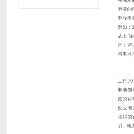
在纯水
确保无菌性？
溶液的电
电导率
例如：10
从上面
是：将
与电导
工作原理
电池随
效的化
反应能
测得的
明，电