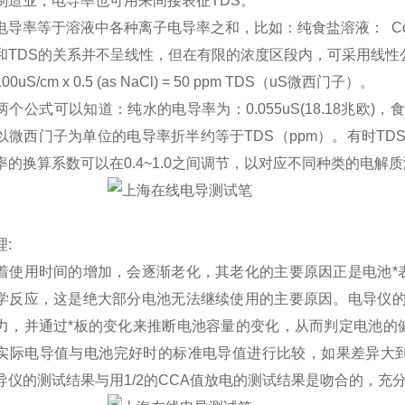
制造业，电导率也可用来间接表征TDS。
导率等于溶液中各种离子电导率之和，比如：纯食盐溶液： Cond=Cond(p
和TDS的关系并不呈线性，但在有限的浓度区段内，可采用线性
0uS/cm x 0.5 (as NaCl) = 50 ppm TDS（uS微西门子）。
两个公式可以知道：纯水的电导率为：0.055uS(18.18兆欧)
以微西门子为单位的电导率折半约等于TDS（ppm）。有时TDS 也
率的换算系数可以在0.4~1.0之间调节，以对应不同种类的电解
:
着使用时间的增加，会逐渐老化，其老化的主要原因正是电池*
学反应，这是绝大部分电池无法继续使用的主要原因。电导仪的
力，并通过*板的变化来推断电池容量的变化，从而判定电池的
实际电导值与电池完好时的标准电导值进行比较，如果差异大
导仪的测试结果与用1/2的CCA值放电的测试结果是吻合的，充