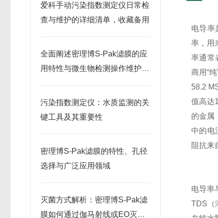
爱科手动污染指数测定仪日常检
查与维护的详细清单，收藏备用
电导率
率，用
全面阐述密理博S-Pak滤膜的应
率通常表
用特性与微生物检测操作维护指
商用“
南
58.
值高达
污染指数测定仪：水质监测的关
的金属
键工具及其重要性
中的电
阻抗来
密理博S-Pak滤膜的特性、孔径
选择与广泛应用领域
电导率
灭菌方式解析：密理博S-Pak滤
TDS
膜如何通过伽马射线或EO灭菌