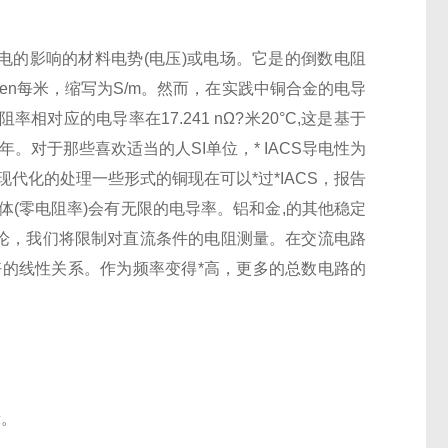
电的影响的材料电势(电压)或电场。它是的倒数电阻
en每米，缩写为S/m。然而，在实践中铜合金的电导
率相对应的电导率在17.241 nΩ?米20°C,这是基于
年。对于那些喜欢适当的人SI单位，* IACS导电性为
着现代化的处理一些形式的铜现在可以*过*IACS，报告
*导体(零电阻率)会有无限的电导率。铝和金,的其他稳定
便于讨论，我们将限制对直流条件的电阻测量。在交流电路
好的线性关系。作为频率变得*高，更多的总数电路的
示。