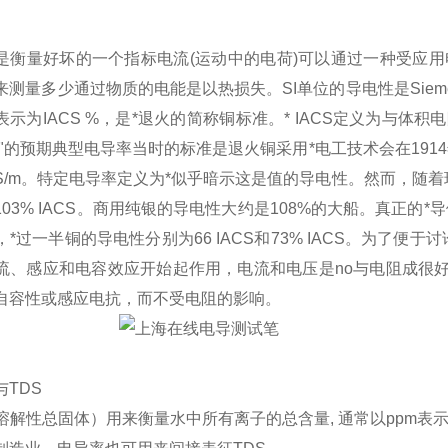
是衡量好坏的一个指标电流(运动中的电荷)可以通过一种受应用
来测量多少通过物质的电能是以热损失。SI单位的导电性是Siem
示为IACS %，是*退火的简称铜标准。* IACS定义为与体积电阻
纯"的预期典型电导率当时的标准是退火铜采用*电工技术会在1914
2 MS/m。特定电导率定义为*似乎暗示这是值的导电性。然而，随
103% IACS。商用纯银的导电性大约是108%的大船。真正的
，*过一半铜的导电性分别为66 IACS和73% IACS。为了
流、感应和电容效应开始起作用，电流和电压是no与电阻成很
自容性或感应电抗，而不受电阻的影响。
与TDS
（溶解性总固体）用来衡量水中所有离子的总含量, 通常以ppm表