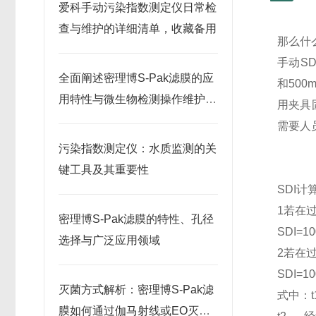
爱科手动污染指数测定仪日常检
查与维护的详细清单，收藏备用
那么什
手动S
全面阐述密理博S-Pak滤膜的应
和50
用特性与微生物检测操作维护指
用夹具
南
需要人
污染指数测定仪：水质监测的关
键工具及其重要性
SDI计
1若在
密理博S-Pak滤膜的特性、孔径
SDI=10
选择与广泛应用领域
2若在
SDI=10
灭菌方式解析：密理博S-Pak滤
式中：t
膜如何通过伽马射线或EO灭菌