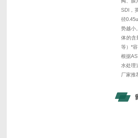
阀、膜
SDI，
径0.
势越小
体的含
等）*
根据A
水处理
厂家推荐