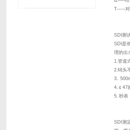
t2--
确保无菌性？
T----
SDI测
SDI
理的出
1.管道
2.钝
3. 50
4.￠4
5. 秒表
SDI