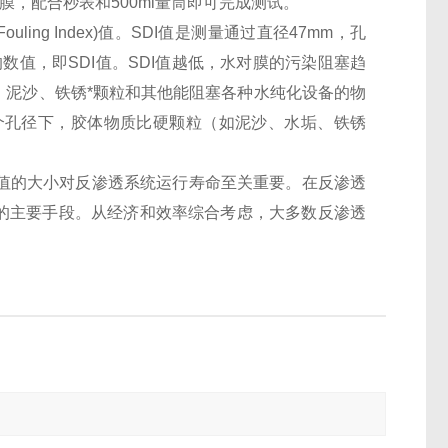
膜，配合秒表和500ml量筒即可完成测试。
Fouling Index)值。SDI值是测量通过直径47mm，孔
间的数值，即SDI值。SDI值越低，水对膜的污染阻塞趋
、泥沙、铁锈*颗粒和其他能阻塞各种水纯化设备的物
在这个孔径下，胶体物质比硬颗粒（如泥沙、水垢、铁锈
。SDI值的大小对反渗透系统运行寿命至关重要。在反渗透
求的主要手段。从经济和效率综合考虑，大多数反渗透