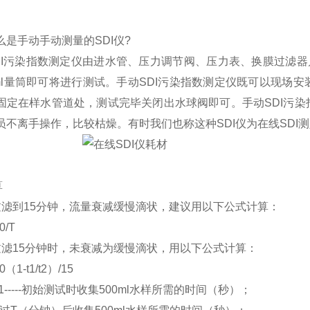
么是手动手动测量的SDI仪?
DI污染指数测定仪由进水管、压力调节阀、压力表、换膜过滤器
0ml量筒即可将进行测试。手动SDI污染指数测定仪既可以现
固定在样水管道处，测试完毕关闭出水球阀即可。手动SDI污
员不离手操作，比较枯燥。有时我们也称这种SDI仪为在线SDI测
算
过滤到15分钟，流量衰减缓慢滴状，建议用以下公式计算：
0/T
过滤15分钟时，未衰减为缓慢滴状，用以下公式计算：
0（1-t1/t2）/15
1-----初始测试时收集500ml水样所需的时间（秒）；