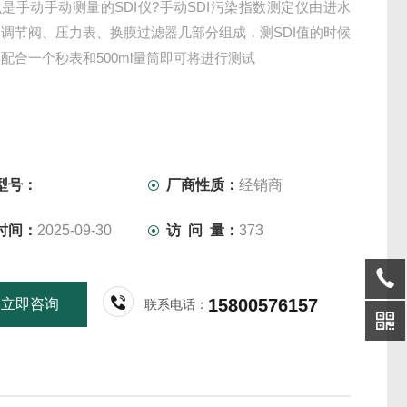
是手动手动测量的SDI仪?手动SDI污染指数测定仪由进水
调节阀、压力表、换膜过滤器几部分组成，测SDI值的时候
配合一个秒表和500ml量筒即可将进行测试
型号：
厂商性质：
经销商
时间：
2025-09-30
访 问 量：
373
15800576157
立即咨询
联系电话：