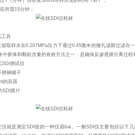
---经过T（分钟）后收集500ml水样所需的时间（秒）；
--对应所需15分钟；
试工具
是依据取样水在0.207MPa压力下通过0.45微米的微孔滤膜过
水中胶体和颗粒含量的有效方法之一，是确保反渗透膜分离过程
式SDI测试仪
头不锈钢镊子
0ml的容器
7的SDI膜片
测定仪就是测定SDI值的一种仪器bai。一般SDI仪主要包括以下