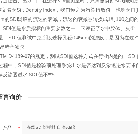
片过滤器、出水口。在进行SDI值测量时，只需更换好SDI测试滤
英文名为Silt Density Index，我们称之为污染指数值，也称为FI(
45um的SDI滤膜的流速的衰减，流速的衰减被转换成1到100之
。SDI值是水质指标的重要参数之一，它表征了水中胶体、灰尘
量。SDI值测试中之所以选择孔径0.45um的滤膜，是因为
容易堵塞滤膜。
STM D4189-07的规定，测试SDI值这种方式在行业内是的
过程中，SDI值是检验预处理系统出水是否达到反渗透进水要
反渗透进水 SDI 值不**5.
留言询价
产品：