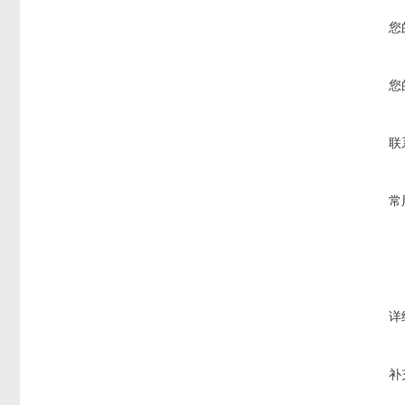
您
您
联
常
详
补