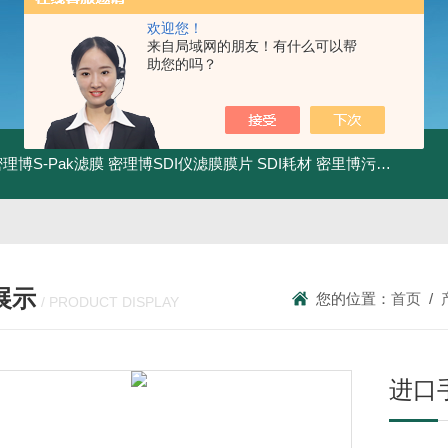
欢迎您！
来自局域网的朋友！有什么可以帮
助您的吗？
0密理博S-Pak滤膜
密理博SDI仪滤膜膜片
SDI耗材
密里博污染指数测定仪
展示
您的位置：
首页
/
/ PRODUCT DISPLAY
进口手