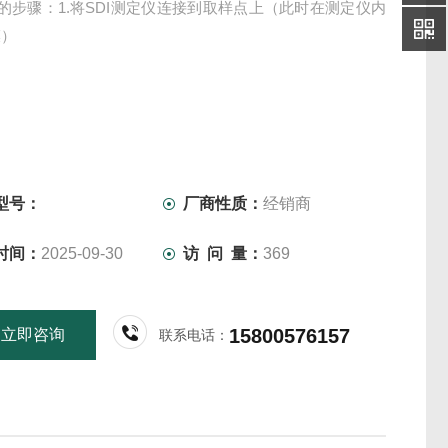
I的步骤：1.将SDI测定仪连接到取样点上（此时在测定仪内
膜）
型号：
厂商性质：
经销商
时间：
2025-09-30
访 问 量：
369
15800576157
立即咨询
联系电话：