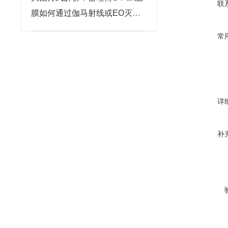
联
膜如何通过伽马射线或EO灭菌
确保无菌性？
常
详
补