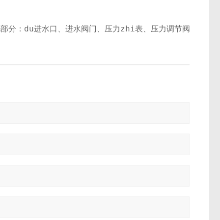
几部分：du进水口、进水阀门、压力zhi表、压力调节阀、膜片过滤