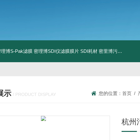
0密理博S-Pak滤膜
密理博SDI仪滤膜膜片
SDI耗材
密里博污染指数测定仪
展示
您的位置：
首页
/
/ PRODUCT DISPLAY
杭州污