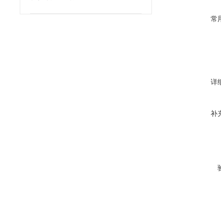
确保无菌性？
常
详
补