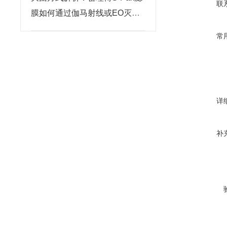
联
膜如何通过伽马射线或EO灭菌
确保无菌性？
常
详
补